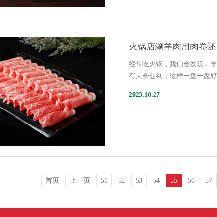
火锅店涮羊肉用肉卷还
经常吃火锅，我们会发现，
有人会想到，这样一盘一盘
2023.10.27
首页
上一页
51
52
53
54
55
56
57