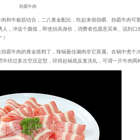
劲霸牛肉
牛肉和牛板筋结合，二八黄金配比，吃起来很劲嚼。劲霸牛肉可
诱人，冲这个颜值，即使抬高身价，消费者也愿意买单。说到口
”！
是劲霸牛肉的黄金搭档了，辣锅最佳涮肉非它莫属。在锅中煮个
2
肥牛经过多次空压定型，经得起锅底反复洗礼，可谓一片牛肉两