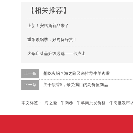
【相关推荐】
上新！安格斯新品来了
重阳暖锅季，好肉备好货！
火锅店菜品升级必选——卡卢比
上一条
想吃火锅？海之隆又来推荐牛羊肉啦
下一条
关于馥香S，最受瞩目的高价值肉品
本文标签：
海之隆
牛肉卷
牛羊肉批发价格
牛肉批发市