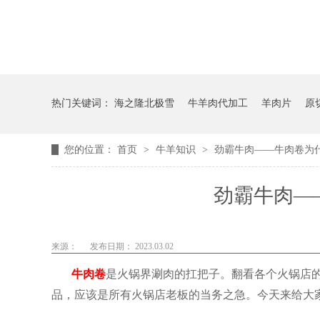
热门关键词：
海之隆北极雪
牛羊肉代加工
羊肉片
原
您的位置：
首页
>
牛羊知识
>
劲霸牛肉——牛肉卷为
劲霸牛肉—
来源：
发布日期： 2023.03.02
牛肉卷
是火锅界涮肉的扛把子。翻看各个火锅店
品，应该是所有火锅店老板的当务之急。今天来给大