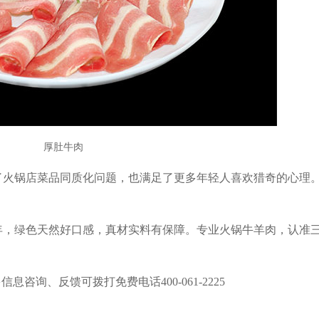
厚肚牛肉
了火锅店菜品同质化问题，也满足了更多年轻人喜欢猎奇的心理
年，绿色天然好口感，真材实料有保障。专业火锅牛羊肉，认准
多信息咨询、反馈可拨打免费电话
400-061-2225