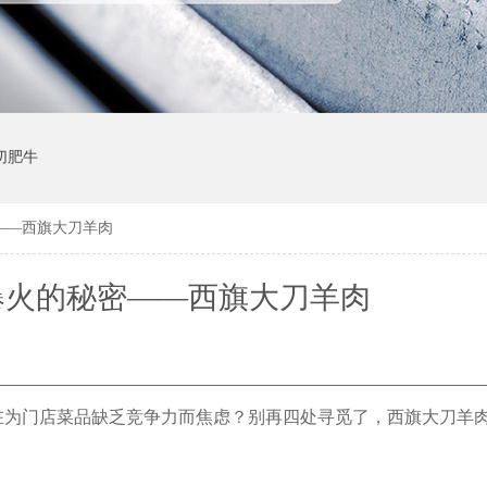
切肥牛
——西旗大刀羊肉
爆火的秘密——西旗大刀羊肉
在为门店菜品缺乏竞争力而焦虑？别再四处寻觅了，西旗大刀羊