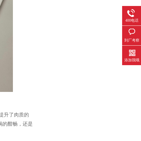
400电话
到厂考察
添加我哦
提升了肉质的
锅的酣畅，还是