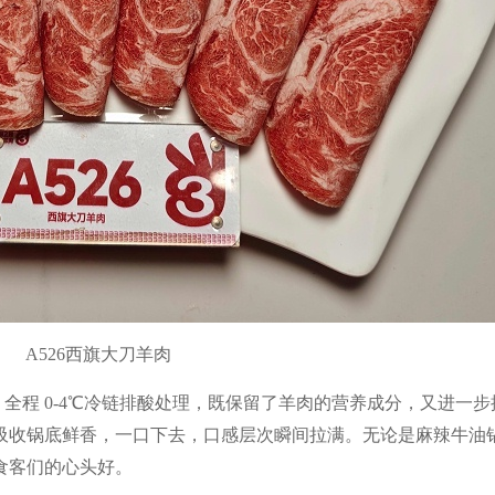
A526西旗大刀羊肉
。全程
0-4℃
冷链排酸处理，既保留了羊肉的营养成分，又进一步
吸收锅底鲜香，一口下去，口感层次瞬间拉满。无论是麻辣牛油
食客们的心头好。