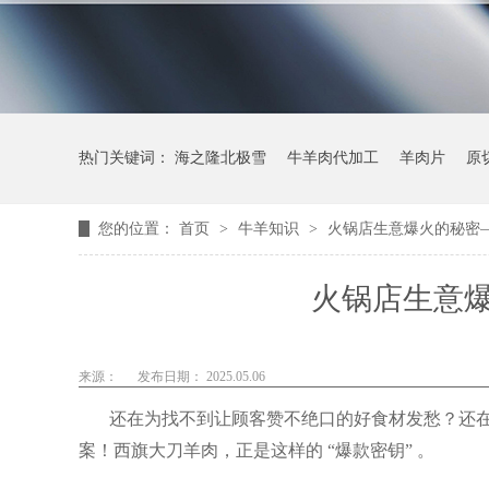
热门关键词：
海之隆北极雪
牛羊肉代加工
羊肉片
原
您的位置：
首页
>
牛羊知识
>
火锅店生意爆火的秘密
火锅店生意
来源：
发布日期： 2025.05.06
还在为找不到让顾客赞不绝口的好食材发愁？还
案！西旗大刀羊肉，正是这样的
“
爆款密钥”
。