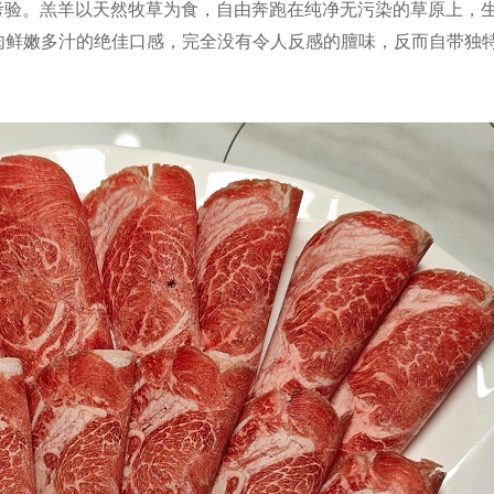
考验。羔羊以天然牧草为食，自由奔跑在纯净无污染的草原上，
肉鲜嫩多汁的绝佳口感，完全没有令人反感的膻味，反而自带独